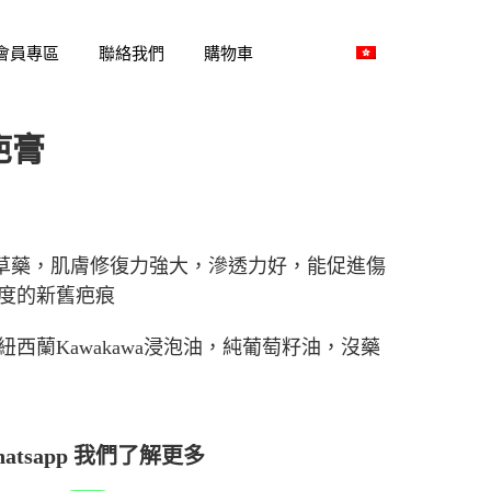
會員專區
聯絡我們
購物車
中 | Eng:
除疤膏
蘭獨有草藥，肌膚修復力強大，滲透力好，能促進傷
度的新舊疤痕
西蘭Kawakawa浸泡油，純葡萄籽油，沒藥
hatsapp 我們了解更多