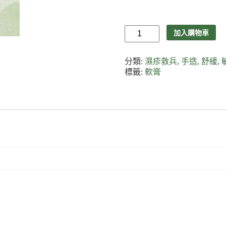
Kawakawa
加入購物車
除
疤
膏
分類:
濕疹救兵
,
手造
,
舒緩
,
數
標籤:
軟膏
量