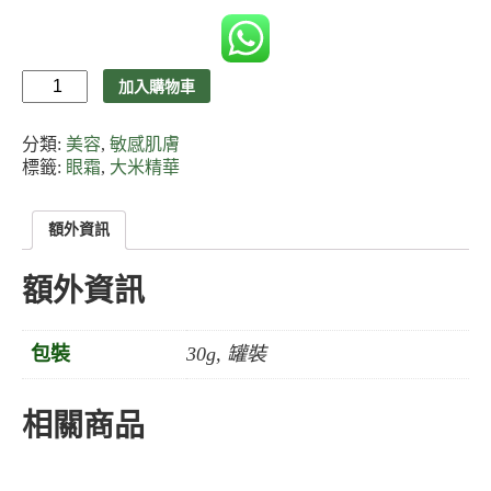
SOELF
加入購物車
白
千
分類:
美容
,
敏感肌膚
穗
瑩
標籤:
眼霜
,
大米精華
肌
眼
額外資訊
霜
數
量
額外資訊
包裝
30g, 罐裝
相關商品